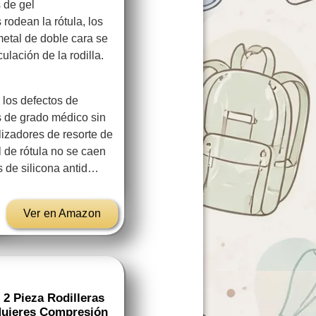
s de gel
odean la rótula, los
metal de doble cara se
ulación de la rodilla.
os defectos de
s de grado médico sin
lizadores de resorte de
l de rótula no se caen
as de silicona antid…
Ver en Amazon
 2 Pieza Rodilleras
Mujeres Compresión