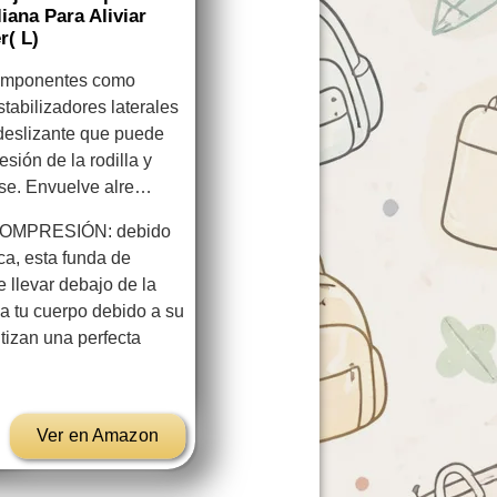
iana Para Aliviar
r( L)
omponentes como
stabilizadores laterales
tideslizante que puede
esión de la rodilla y
rse. Envuelve alre…
OMPRESIÓN: debido
ica, esta funda de
 llevar debajo de la
a tu cuerpo debido a su
tizan una perfecta
Ver en Amazon