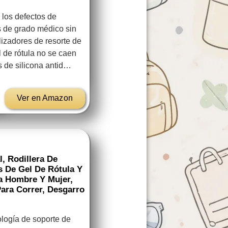
os defectos de
s de grado médico sin
lizadores de resorte de
l de rótula no se caen
as de silicona antid…
Ver en Amazon
, Rodillera De
 De Gel De Rótula Y
ra Hombre Y Mujer,
ara Correr, Desgarro
gía de soporte de