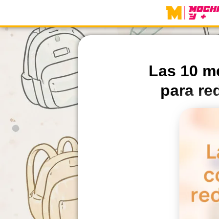
Skip
to
content
Las 10 me
para re