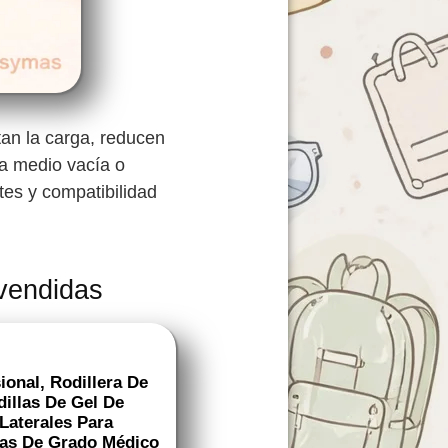
tan la carga, reducen
va medio vacía o
ntes y compatibilidad
 vendidas
onal, Rodillera De
illas De Gel De
Laterales Para
ras De Grado Médico