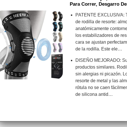
Para Correr, Desgarro D
PATENTE EXCLUSIVA: Te
de rodilla de resorte: alm
anatómicamente contornea
los estabilizadores de re
cara se ajustan perfectame
de la rodilla. Este ele…
DISEÑO MEJORADO: Supe
productos similares. Rodi
sin alergias ni picazón. L
resorte de metal y las al
rótula no se caen fácilmen
de silicona antid…