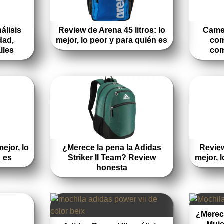
álisis
Review de Arena 45 litros: lo
Camel
dad,
mejor, lo peor y para quién es
com
lles
com
mejor, lo
¿Merece la pena la Adidas
Revie
n es
Striker II Team? Review
mejor, 
honesta
¿Merece