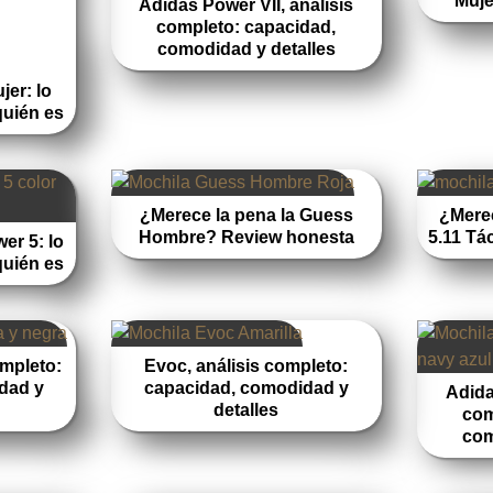
Muje
Adidas Power VII, análisis
completo: capacidad,
comodidad y detalles
er: lo
quién es
¿Merece la pena la Guess
¿Merec
Hombre? Review honesta
5.11 Tá
er 5: lo
quién es
ompleto:
Evoc, análisis completo:
dad y
capacidad, comodidad y
Adida
detalles
com
com