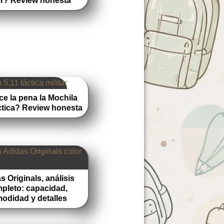
r? Review honesta
e la pena la Mochila
ctica? Review honesta
s Originals, análisis
pleto: capacidad,
odidad y detalles