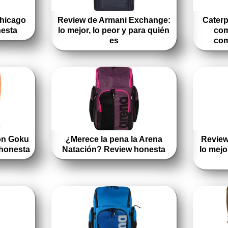
Chicago
Review de Armani Exchange:
Caterpi
nesta
lo mejor, lo peor y para quién
com
es
com
on Goku
¿Merece la pena la Arena
Review
 honesta
Natación? Review honesta
lo mejo