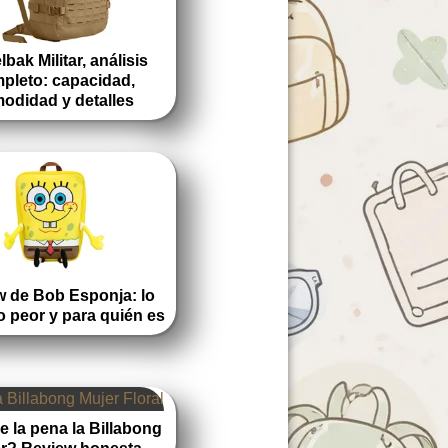
bak Militar, análisis
pleto: capacidad,
odidad y detalles
w de Bob Esponja: lo
lo peor y para quién es
 la pena la Billabong