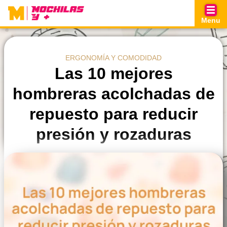
Skip
to
Menu
content
ERGONOMÍA Y COMODIDAD
Las 10 mejores
hombreras acolchadas de
repuesto para reducir
presión y rozaduras