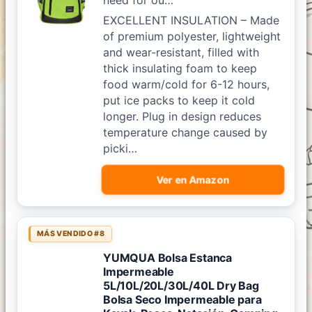
need for ou…
EXCELLENT INSULATION – Made
of premium polyester, lightweight
and wear-resistant, filled with
thick insulating foam to keep
food warm/cold for 6-12 hours,
put ice packs to keep it cold
longer. Plug in design reduces
temperature change caused by
picki…
Ver en Amazon
MÁS VENDIDO #8
YUMQUA Bolsa Estanca
Impermeable
5L/10L/20L/30L/40L Dry Bag
Bolsa Seco Impermeable para