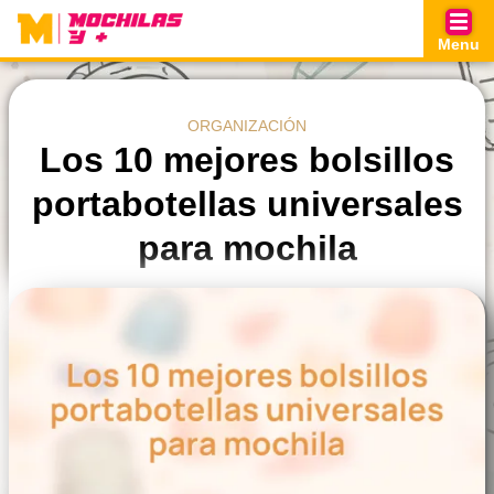
Skip
to
Menu
content
ORGANIZACIÓN
Los 10 mejores bolsillos
portabotellas universales
para mochila