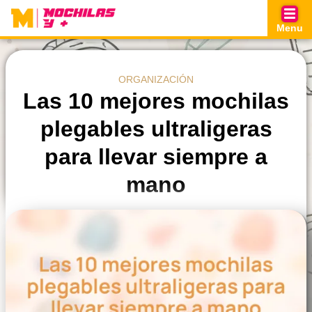
Skip
to
Menu
content
ORGANIZACIÓN
Las 10 mejores mochilas
plegables ultraligeras
para llevar siempre a
mano