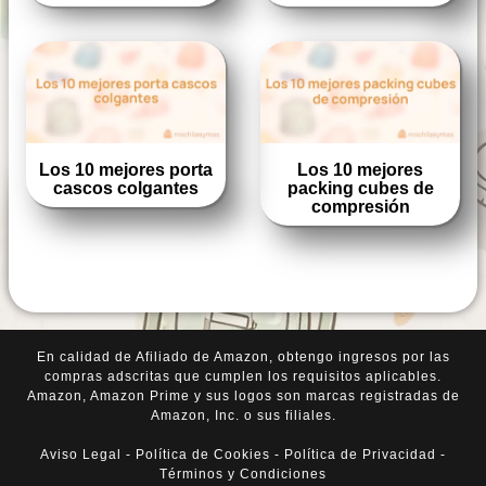
Los 10 mejores porta
Los 10 mejores
cascos colgantes
packing cubes de
compresión
En calidad de Afiliado de Amazon, obtengo ingresos por las
compras adscritas que cumplen los requisitos aplicables.
Amazon, Amazon Prime y sus logos son marcas registradas de
Amazon, Inc. o sus filiales.
Aviso Legal
-
Política de Cookies
-
Política de Privacidad
-
Términos y Condiciones