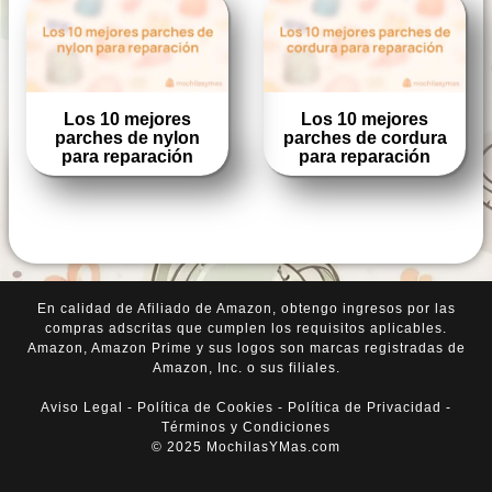
Los 10 mejores
Los 10 mejores
parches de nylon
parches de cordura
para reparación
para reparación
En calidad de Afiliado de Amazon, obtengo ingresos por las
compras adscritas que cumplen los requisitos aplicables.
Amazon, Amazon Prime y sus logos son marcas registradas de
Amazon, Inc. o sus filiales.
Aviso Legal
-
Política de Cookies
-
Política de Privacidad
-
Términos y Condiciones
© 2025 MochilasYMas.com