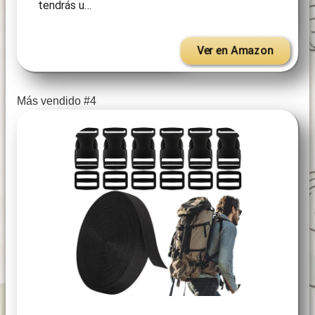
tendrás u…
Ver en Amazon
Más vendido #4