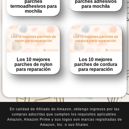
parches
parches adhesivos
termoadhesivos para
para mochila
mochila
Los 10 mejores
Los 10 mejores
parches de nylon
parches de cordura
para reparación
para reparación
En calidad de Afiliado de Amazon, obtengo ingresos por las
compras adscritas que cumplen los requisitos aplicables.
Amazon, Amazon Prime y sus logos son marcas registradas de
Amazon, Inc. o sus filiales.