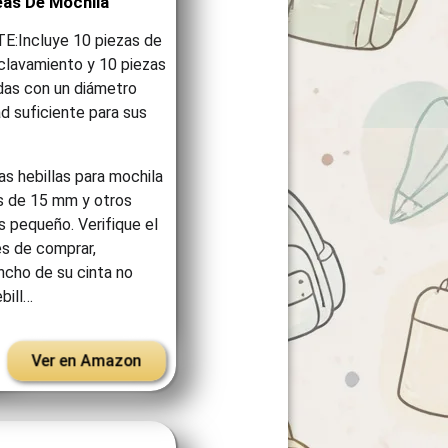
eas De Mochila
:Incluye 10 piezas de
nclavamiento y 10 piezas
odas con un diámetro
d suficiente para sus
s hebillas para mochila
s de 15 mm y otros
 pequeño. Verifique el
s de comprar,
ncho de su cinta no
bill…
Ver en Amazon