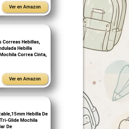
Ver en Amazon
 Correas Hebillas,
dulada Hebilla
 Mochila Correa Cinta,
Ver en Amazon
stable,15mm Hebilla De
 Tri-Glide Mochila
lar De