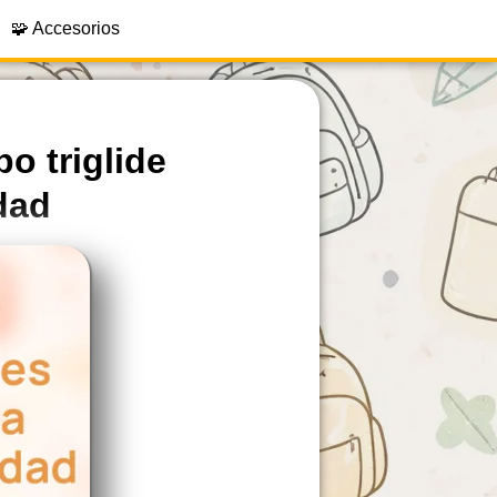
🧩 Accesorios
o triglide
dad