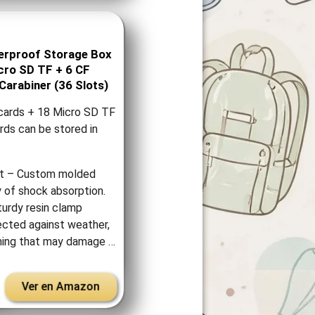
erproof Storage Box
cro SD TF + 6 CF
arabiner (36 Slots)
ards + 18 Micro SD TF
rds can be stored in
nt – Custom molded
y of shock absorption.
turdy resin clamp
cted against weather,
thing that may damage …
Ver en Amazon