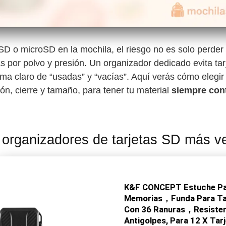
SD o microSD en la mochila, el riesgo no es solo perder
s por polvo y presión. Un organizador dedicado evita tarj
tema claro de “usadas” y “vacías”. Aquí verás cómo elegi
ón, cierre y tamaño, para tener tu material
siempre con
 organizadores de tarjetas SD más v
K&F CONCEPT Estuche Par
Memorias，Funda Para Ta
Con 36 Ranuras，Resisten
Antigolpes, Para 12 X Ta