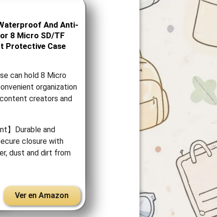
aterproof And Anti-
For 8 Micro SD/TF
 Protective Case
e can hold 8 Micro
onvenient organization
 content creators and
ant】Durable and
Secure closure with
r, dust and dirt from
Ver en Amazon