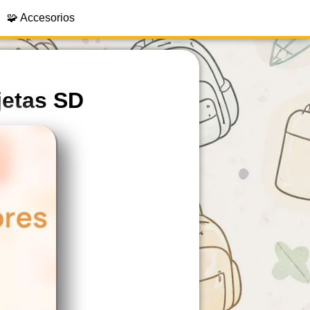
🧩 Accesorios
jetas SD