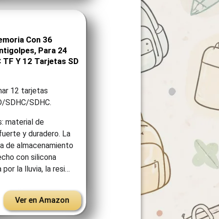
emoria Con 36
ntigolpes, Para 24
 TF Y 12 Tarjetas SD
ar 12 tarjetas
SD/SDHC/SDHC.
: material de
fuerte y duradero. La
aja de almacenamiento
cho con silicona
or la lluvia, la resi…
Ver en Amazon