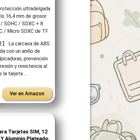
otección ultradelgada
olo 16,4 mm de grosor
 / SDHC / SDXC + 8
C / Micro SDXC de TF.
】 La carcasa de ABS
da con un anillo de
alpicaduras, prevención
resión y resistencia al
e la tarjeta …
Ver en Amazon
ra Tarjetas SIM, 12
Y Aluminio Plateado.