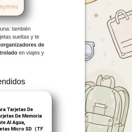
 una: también
etas sueltas y te
r
organizadores de
trolado
en viajes y
endidos
a Tarjetas De
rjetas De Memoria
te Al Agua,
rjetas Micro SD（TF