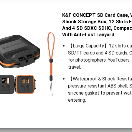
K&F CONCEPT SD Card Case, W
Shock Storage Box, 12 Slots 
And 4 SD SDXC SDHC, Compact
With Anti-Lost Lanyard
【Large Capacity】12 slots cas
SD/TF cards and 4 SD cards. C
for photographers, YouTubers,
travel.
【Waterproof & Shock Resist
pressure-resistant ABS shell; 
silicone gasket to prevent wate
entering.