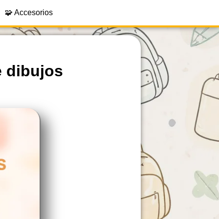
🧩 Accesorios
e dibujos