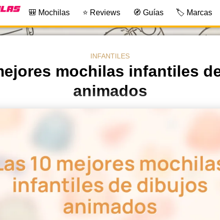
🎒 Mochilas
⭐ Reviews
🧭 Guías
🏷️ Marcas
INFANTILES
ejores mochilas infantiles d
animados