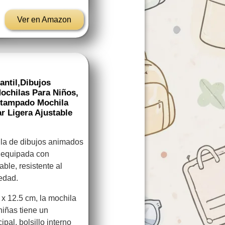
Ver en Amazon
ntil,Dibujos
ochilas Para Niños,
stampado Mochila
r Ligera Ajustable
ila de dibujos animados
, equipada con
able, resistente al
iedad.
 x 12.5 cm, la mochila
niñas tiene un
pal, bolsillo interno