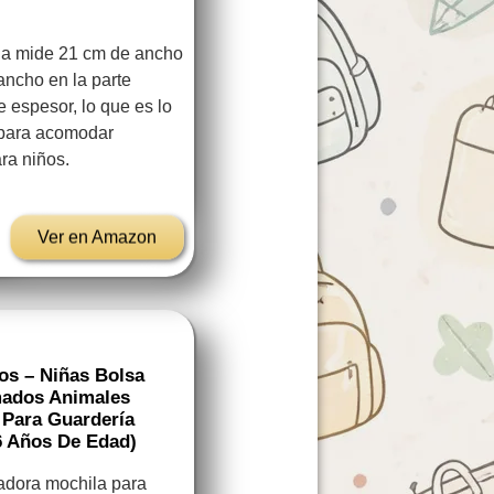
 mide 21 cm de ancho
ancho en la parte
de espesor, lo que es lo
 para acomodar
ara niños.
Ver en Amazon
s – Niñas Bolsa
mados Animales
a Para Guardería
-6 Años De Edad)
tadora mochila para