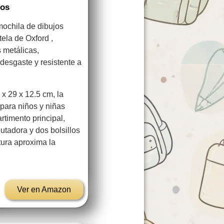
ños
 mochila de dibujos
ela de Oxford ,
 metálicas,
l desgaste y resistente a
x 29 x 12.5 cm, la
para niños y niñas
timento principal,
utadora y dos bolsillos
ltura aproxima la
…
Ver en Amazon