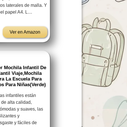
os laterales de malla. Y
 del papel A4. L…
Ver en Amazon
 Mochila Infantil De
ntil Viaje,Mochila
ra La Escuela Para
os Para Niñas(Verde)
 infantiles están
de alta calidad,
cómodas y suaves, las
lizantes y
esgaste y fáciles de