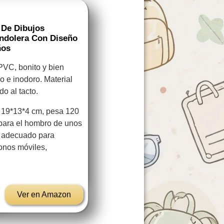
 De Dibujos
ndolera Con Diseño
ños
VC, bonito y bien
co e inodoro. Material
do al tacto.
19*13*4 cm, pesa 120
 para el hombro de unos
o adecuado para
fonos móviles,
Ver en Amazon