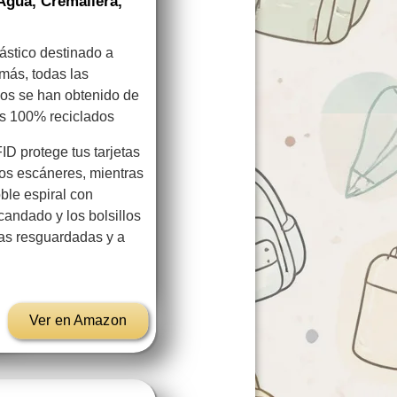
 Agua, Cremallera,
ástico destinado a
más, todas las
enos se han obtenido de
es 100% reciclados
ID protege tus tarjetas
 los escáneres, mientras
ble espiral con
candado y los bolsillos
as resguardadas y a
Ver en Amazon