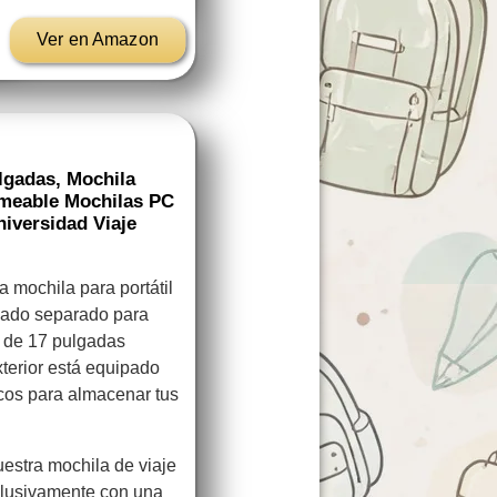
Ver en Amazon
lgadas, Mochila
meable Mochilas PC
niversidad Viaje
 mochila para portátil
hado separado para
p de 17 pulgadas
terior está equipado
cos para almacenar tus
estra mochila de viaje
xclusivamente con una