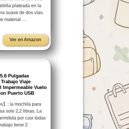
billa plateada en la
era suave de dos vías.
de material …
Ver en Amazon
5.6 Pulgadas
Trabajo Viaje
il Impermeable Vuelo
 Con Puerto USB
s】: la mochila para
a solo 2,2 libras. La
rmitida por casi todas
rabajo tiene 2