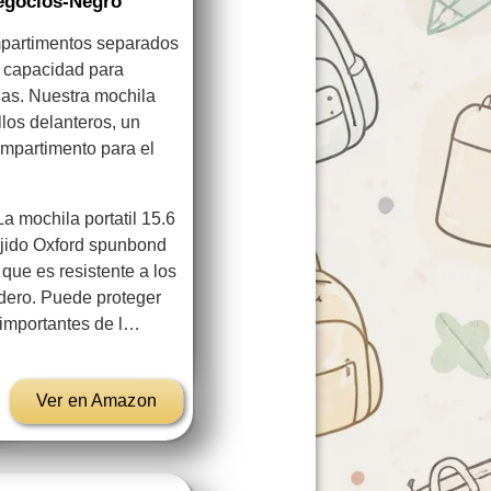
Negocios-Negro
artimentos separados
n capacidad para
das. Nuestra mochila
llos delanteros, un
ompartimento para el
ochila portatil 15.6
ejido Oxford spunbond
que es resistente a los
adero. Puede proteger
 importantes de l…
Ver en Amazon