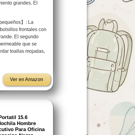
iento grandes. El
 pequeños】: La
 bolsillos frontales con
rande. El segundo
mpermeable que se
ardar toallas mojadas,
Ver en Amazon
rtatil 15.6
Mochila Hombre
utivo Para Oficina