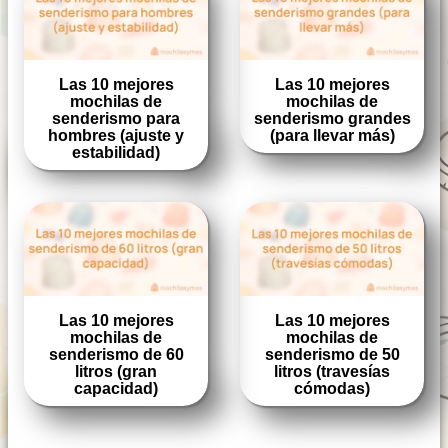
Las 10 mejores
Las 10 mejores
mochilas de
mochilas de
senderismo para
senderismo grandes
hombres (ajuste y
(para llevar más)
estabilidad)
Las 10 mejores
Las 10 mejores
mochilas de
mochilas de
senderismo de 60
senderismo de 50
litros (gran
litros (travesías
capacidad)
cómodas)