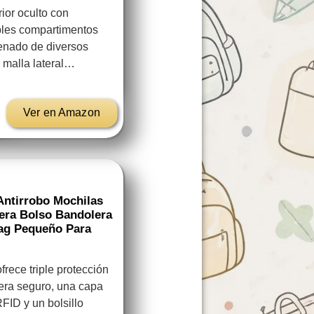
rior oculto con
iples compartimentos
denado de diversos
de malla lateral…
Ver en Amazon
ntirrobo Mochilas
era Bolso Bandolera
ag Pequeño Para
frece triple protección
lera seguro, una capa
FID y un bolsillo