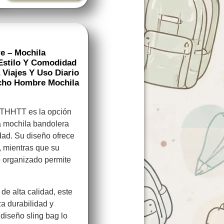
 – Mochila
Estilo Y Comodidad
Viajes Y Uso Diario
cho Hombre Mochila
THHTT es la opción
a mochila bandolera
dad. Su diseño ofrece
 mientras que su
 organizado permite
de alta calidad, este
a durabilidad y
 diseño sling bag lo