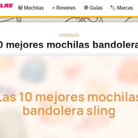
🎒 Mochilas
⭐ Reviews
🧭 Guías
🏷️ Marcas
URBANAS
0 mejores mochilas bandolera