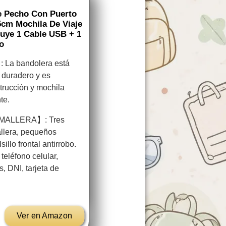
De Pecho Con Puerto
5cm Mochila De Viaje
luye 1 Cable USB + 1
o
a bandolera está
y duradero y es
trucción y mochila
nte.
MALLERA】: Tres
allera, pequeños
illo frontal antirrobo.
eléfono celular,
es, DNI, tarjeta de
Ver en Amazon