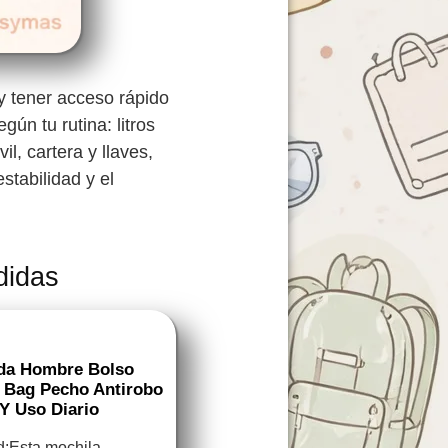
y tener acceso rápido
ún tu rutina: litros
il, cartera y llaves,
stabilidad y el
didas
da Hombre Bolso
 Bag Pecho Antirobo
 Y Uso Diario
d:Esta mochila