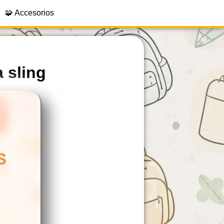
🧩 Accesorios
 sling