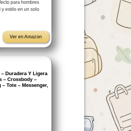
fecto para hombres
 y estilo en un solo
Ver en Amazon
e – Duradera Y Ligera
as – Crossbody –
g – Tote – Messenger,