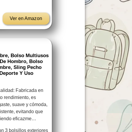
Ver en Amazon
re, Bolso Multiusos
a De Hombro, Bolso
mbre, Sling Pecho
 Deporte Y Uso
calidad: Fabricada en
o rendimiento, es
sgaste, suave y cómoda,
istente, evitando que
egiendo eficazme…
n 3 bolsillos exteriores