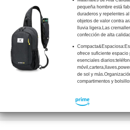
pequeña hombre está fabr
duraderos y repelentes al
objetos de valor contra a
lluvia ligera.Las cremalle
confección de alta calid
Compacta&Espaciosa:Est
ofrece suficiente espacio 
esenciales diarios:teléfo
móvil,cartera,llaves,powe
de sol y más.Organizació
compartimentos y bolsill