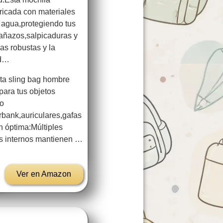
icada con materiales
 agua,protegiendo tus
rañazos,salpicaduras y
ras robustas y la
ad…
a sling bag hombre
para tus objetos
no
rbank,auriculares,gafas
n óptima:Múltiples
os internos mantienen …
Ver en Amazon