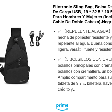
Flintronic Sling Bag, Bolsa 
De Carga USB, 19 * 32.5 * 10.
Para Hombres Y Mujeres (inc
Cable De Doble Cabeza)-Negr
✅ 【REPELENTE AL AGUA】: L
hecha de poliéster resistente 
repelente al agua. Buena cons
ligera, versátil, fuerte y resiste
✅ 【3 BOLSILLOS CON CRE
bolsillos principales con crem
bolsillos con cremallera, un bols
Amplio compartimento para su t
tableta de 9.7 «, billetera, llav
crédito y…