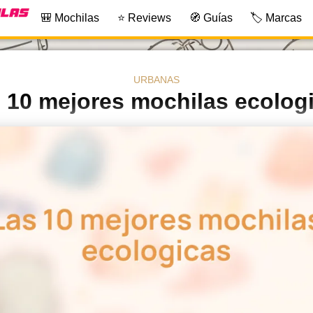
🎒 Mochilas
⭐ Reviews
🧭 Guías
🏷️ Marcas
URBANAS
 10 mejores mochilas ecolog