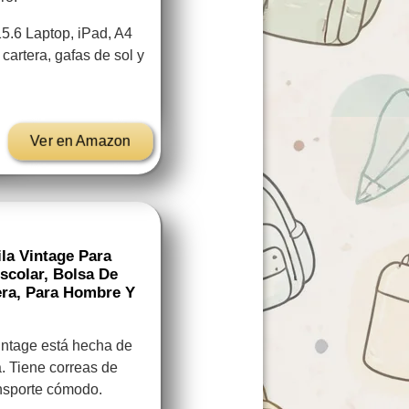
15.6 Laptop, iPad, A4
 cartera, gafas de sol y
Ver en Amazon
la Vintage Para
scolar, Bolsa De
dera, Para Hombre Y
vintage está hecha de
a. Tiene correas de
nsporte cómodo.