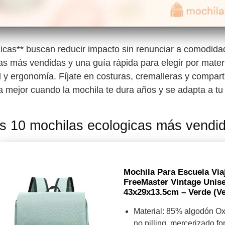
icas** buscan reducir impacto sin renunciar a comodidad
as más vendidas y una guía rápida para elegir por materi
d y ergonomía. Fíjate en costuras, cremalleras y compar
a mejor cuando la mochila te dura años y se adapta a tu 
s 10 mochilas ecologicas más vendi
Mochila Para Escuela Viaj
FreeMaster Vintage Unise
43x29x13.5cm – Verde (v
Material: 85% algodón O
no pilling, mercerizado for