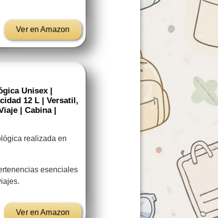
Ver en Amazon
gica Unisex |
idad 12 L | Versatil,
Viaje | Cabina |
lógica realizada en
 pertenencias esenciales
viajes.
Ver en Amazon