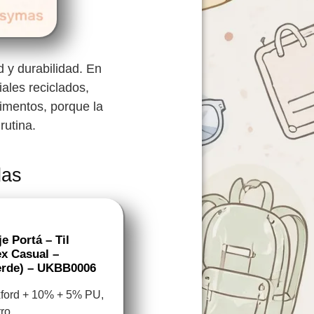
 y durabilidad. En
ales reciclados,
timentos, porque la
rutina.
das
e Portá – Til
x Casual –
erde) – UKBB0006
xford + 10% + 5% PU,
ro.