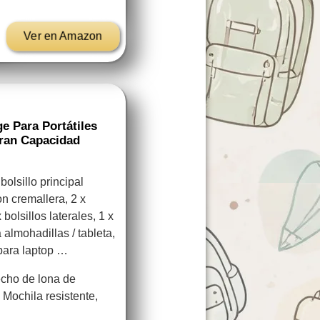
Ver en Amazon
e Para Portátiles
Gran Capacidad
lsillo principal
con cremallera, 2 x
 bolsillos laterales, 1 x
almohadillas / tableta,
para laptop …
cho de lona de
Mochila resistente,