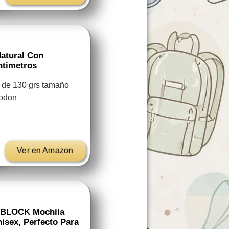
Natural Con
ntimetros
l de 130 grs tamaño
godon
Ver en Amazon
RBLOCK Mochila
isex, Perfecto Para