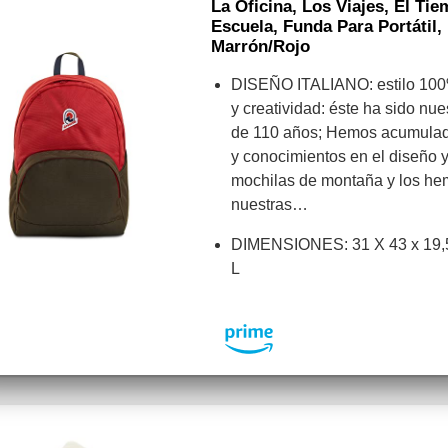
La Oficina, Los Viajes, El Ti
Escuela, Funda Para Portátil, 
Marrón/rojo
DISEÑO ITALIANO: estilo 100%
y creatividad: éste ha sido nu
de 110 años; Hemos acumulad
y conocimientos en el diseño y
mochilas de montaña y los he
nuestras…
DIMENSIONES: 31 X 43 x 19
L