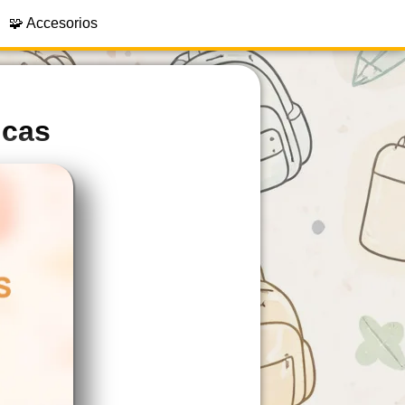
🧩 Accesorios
icas