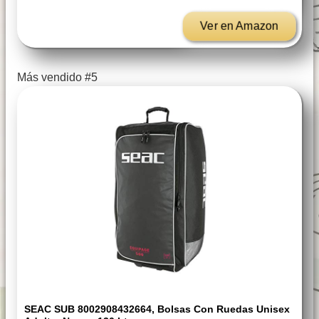
Ver en Amazon
Más vendido #5
SEAC SUB 8002908432664, Bolsas Con Ruedas Unisex