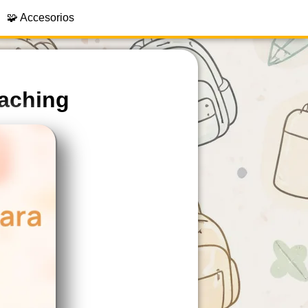
🧩 Accesorios
caching