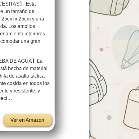
CESITAS】 Esta
ene un tamaño de
 25cm x 25cm y una
da. Los amplios
enamiento interiores
acomodar una gran
EBA DE AGUA】La
está hecha de material
ila de asalto táctica
te cosida en todos los
nte y resistente, y
speci…
Ver en Amazon