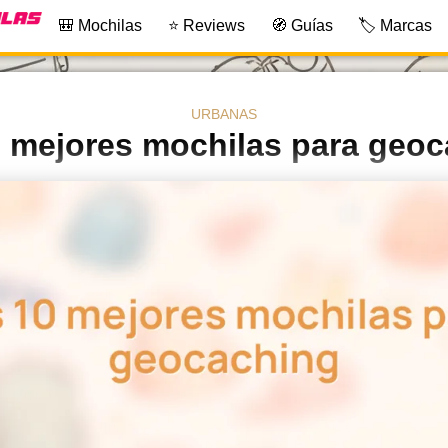
🎒 Mochilas
⭐ Reviews
🧭 Guías
🏷️ Marcas
URBANAS
 mejores mochilas para geo