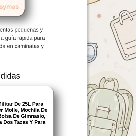
ientas pequeñas y
na guía rápida para
oda en caminatas y
ndidas
litar De 25L Para
r Molle, Mochila De
Bolsa De Gimnasio,
a Dos Tazas Y Para