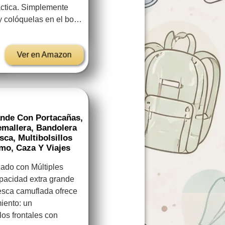
áctica. Simplemente
y colóquelas en el bo…
Ver en Amazon
nde Con Portacañas,
mallera, Bandolera
ca, Multibolsillos
mo, Caza Y Viajes
ado con Múltiples
acidad extra grande
pesca camuflada ofrece
iento: un
los frontales con