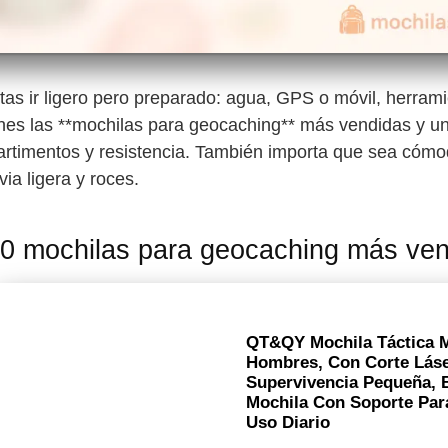
as ir ligero pero preparado: agua, GPS o móvil, herram
enes las **mochilas para geocaching** más vendidas y u
mpartimentos y resistencia. También importa que sea cóm
via ligera y roces.
0 mochilas para geocaching más ve
QT&QY Mochila Táctica Mi
Hombres, Con Corte Láse
Supervivencia Pequeña, 
Mochila Con Soporte Par
Uso Diario