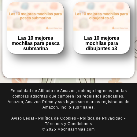
Las 10 mejores
Las 10 mejores
mochilas para pesca
mochilas para
submarina
dibujantes a3
En calidad de Afiliado de Amazon, obtengo ingresos por las
compras adscritas que cumplen los requisitos aplicables.
Amazon, Amazon Prime y sus logos son marcas registradas de
Amazon, Inc. o sus filiales.
Aviso Legal
-
Política de Cookies
-
Política de Privacidad
-
Términos y Condiciones
© 2025 MochilasYMas.com