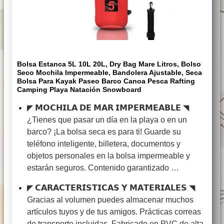
Bolsa Estanca 5L 10L 20L, Dry Bag Mare Litros, Bolso
Seco Mochila Impermeable, Bandolera Ajustable, Seca
Bolsa Para Kayak Paseo Barco Canoa Pesca Rafting
Camping Playa Natación Snowboard
◤ 𝗠𝗢𝗖𝗛𝗜𝗟𝗔 𝗗𝗘 𝗠𝗔𝗥 𝗜𝗠𝗣𝗘𝗥𝗠𝗘𝗔𝗕𝗟𝗘 ◥
¿Tienes que pasar un día en la playa o en un
barco? ¡La bolsa seca es para ti! Guarde su
teléfono inteligente, billetera, documentos y
objetos personales en la bolsa impermeable y
estarán seguros. Contenido garantizado …
◤ 𝗖𝗔𝗥𝗔𝗖𝗧𝗘𝗥𝗜́𝗦𝗧𝗜𝗖𝗔𝗦 𝗬 𝗠𝗔𝗧𝗘𝗥𝗜𝗔𝗟𝗘𝗦 ◥
Gracias al volumen puedes almacenar muchos
artículos tuyos y de tus amigos. Prácticas correas
de transporte incluidas. Fabricado en PVC de alta