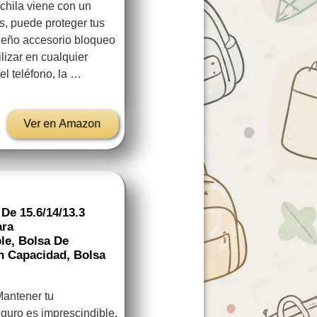
chila viene con un
s, puede proteger tus
ueño accesorio bloqueo
ilizar en cualquier
el teléfono, la …
Ver en Amazon
De 15.6/14/13.3
ara
le, Bolsa De
 Capacidad, Bolsa
Mantener tu
eguro es imprescindible,