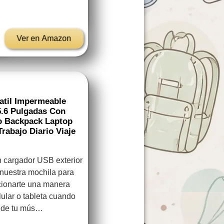
Ver en Amazon
atil Impermeable
5.6 Pulgadas Con
o Backpack Laptop
rabajo Diario Viaje
 cargador USB exterior
, nuestra mochila para
cionarte una manera
lular o tableta cuando
ta de tu mús…