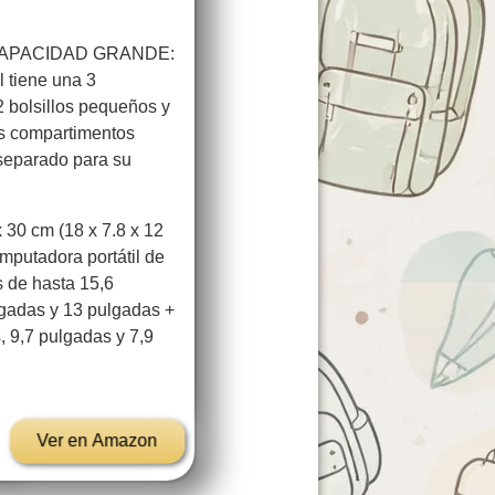
CAPACIDAD GRANDE:
l tiene una 3
2 bolsillos pequeños y
los compartimentos
 separado para su
30 cm (18 x 7.8 x 12
mputadora portátil de
s de hasta 15,6
lgadas y 13 pulgadas +
, 9,7 pulgadas y 7,9
Ver en Amazon