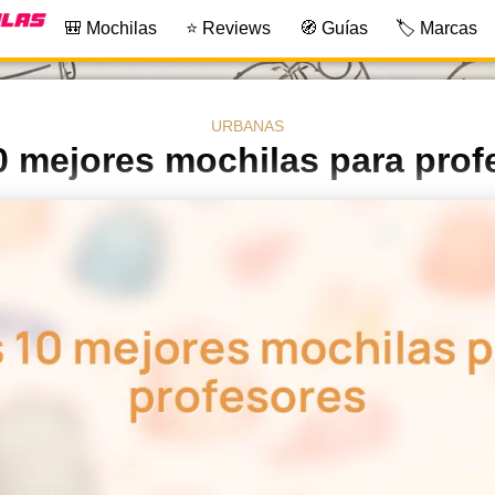
🎒 Mochilas
⭐ Reviews
🧭 Guías
🏷️ Marcas
URBANAS
0 mejores mochilas para prof