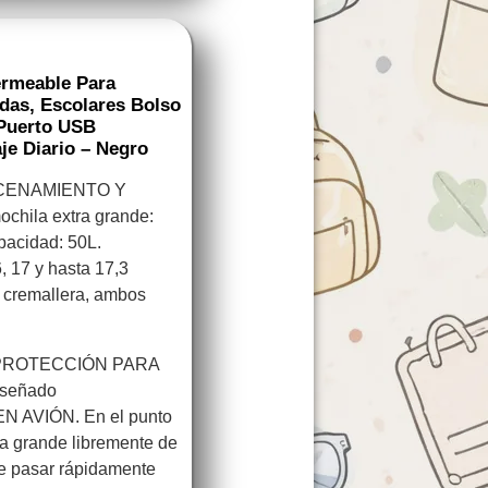
ermeable Para
adas, Escolares Bolso
 Puerto USB
je Diario – Negro
CENAMIENTO Y
chila extra grande:
pacidad: 50L.
, 17 y hasta 17,3
on cremallera, ambos
PROTECCIÓN PARA
iseñado
EN AVIÓN. En el punto
la grande libremente de
ce pasar rápidamente