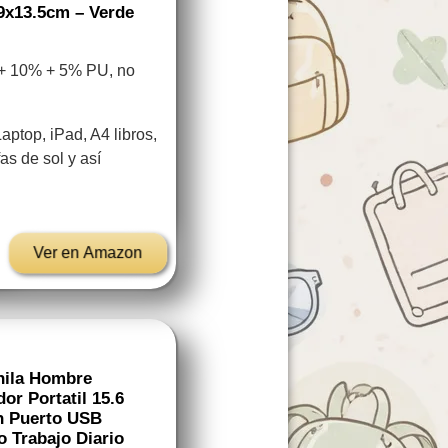
9x13.5cm – Verde
 + 10% + 5% PU, no
aptop, iPad, A4 libros,
as de sol y así
Ver en Amazon
hila Hombre
r Portatil 15.6
on Puerto USB
o Trabajo Diario