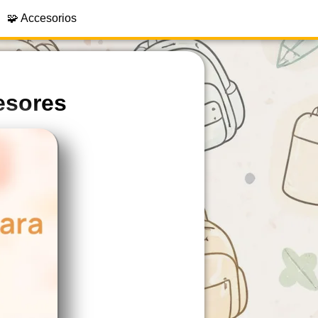
🧩 Accesorios
esores