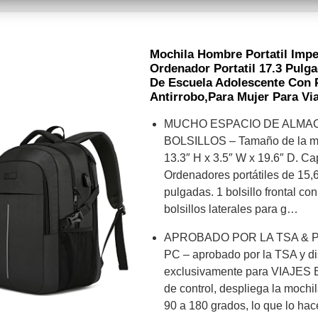
Mochila Hombre Portatil Imp
Ordenador Portatil 17.3 Pulg
De Escuela Adolescente Con
Antirrobo,para Mujer Para Via
MUCHO ESPACIO DE ALMA
BOLSILLOS – Tamaño de la mo
13.3″ H x 3.5″ W x 19.6″ D. Ca
Ordenadores portátiles de 15,6
pulgadas. 1 bolsillo frontal c
bolsillos laterales para g…
APROBADO POR LA TSA & 
PC – aprobado por la TSA y d
exclusivamente para VIAJES 
de control, despliega la mochi
90 a 180 grados, lo que lo ha