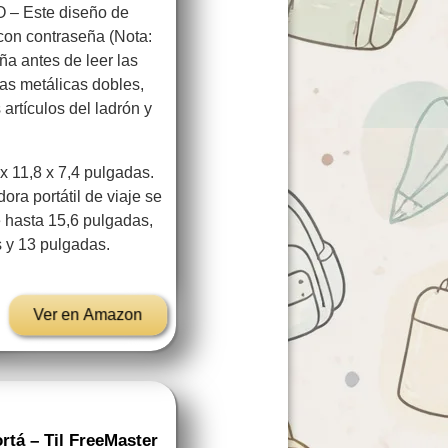
 Este diseño de
con contraseña (Nota:
ña antes de leer las
ras metálicas dobles,
s artículos del ladrón y
11,8 x 7,4 pulgadas.
ra portátil de viaje se
 hasta 15,6 pulgadas,
 y 13 pulgadas.
Ver en Amazon
rtá – Til FreeMaster