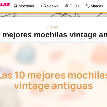
🎒 Mochilas
⭐ Reviews
🧭 Guías
🏷️ Marcas
VINTAGE
 mejores mochilas vintage a