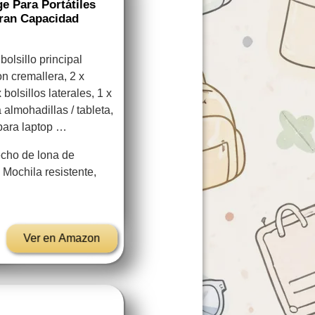
e Para Portátiles
Gran Capacidad
lsillo principal
con cremallera, 2 x
 bolsillos laterales, 1 x
almohadillas / tableta,
para laptop …
cho de lona de
Mochila resistente,
Ver en Amazon