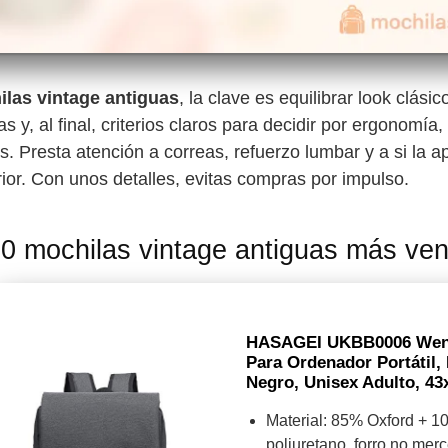
las vintage antiguas
, la clave es equilibrar look clási
s y, al final, criterios claros para decidir por ergonomía,
los. Presta atención a correas, refuerzo lumbar y a si la a
rior. Con unos detalles, evitas compras por impulso.
0 mochilas vintage antiguas más ve
HASAGEI UKBB0006 Wenji
Para Ordenador Portátil, 
Negro, Unisex Adulto, 4
Material: 85% Oxford + 
poliuretano, forro no merc