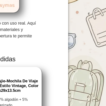
co con uso real. Aquí
 materiales y
pertura te permite
ndidas
e-Mochila De Viaje
Estilo Vintage, Color
3x29x13.5cm
10% algodón + 5%
erizado.