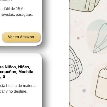
ortátil de 15,6
 revistas, paraguas,
Ver en Amazon
ra Niños, Niñas,
Pequeños, Mochila
, S
está hecha de material
idar y no destiñe.