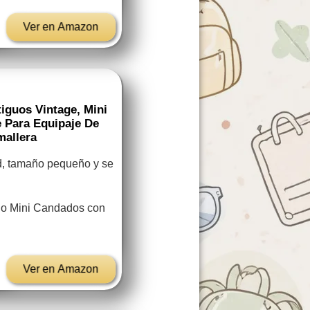
Ver en Amazon
guos Vintage, Mini
 Para Equipaje De
mallera
d, tamaño pequeño y se
uo Mini Candados con
Ver en Amazon