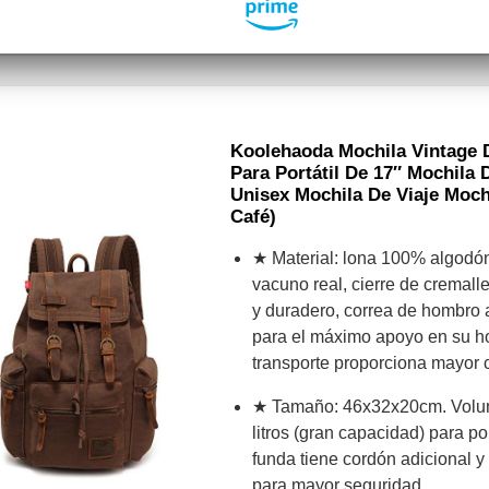
Koolehaoda Mochila Vintage 
Para Portátil De 17″ Mochila
Unisex Mochila De Viaje Mochi
Café)
★ Material: lona 100% algodón,
vacuno real, cierre de cremalle
y duradero, correa de hombro 
para el máximo apoyo en su h
transporte proporciona mayor
★ Tamaño: 46x32x20cm. Volu
litros (gran capacidad) para po
funda tiene cordón adicional 
para mayor seguridad.