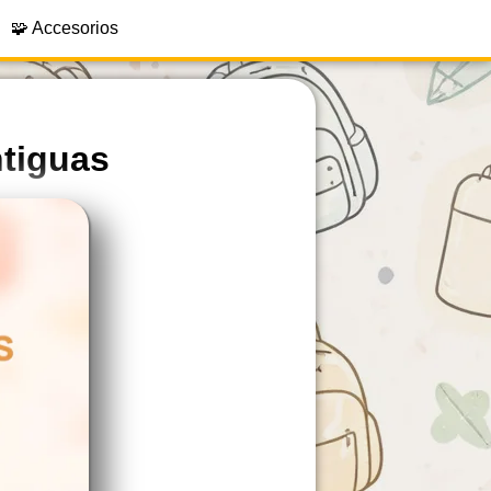
🧩 Accesorios
ntiguas