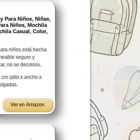
y Para Niños, Niñas,
Para Niños, Mochila
chila Casual, Color,
para niños está hecha
rmeable seguro y
dar, no se decolora.
 cm (alto x ancho x
pulgadas.
Ver en Amazon