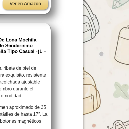
Ver en Amazon
De Lona Mochila
 De Senderismo
la Tipo Casual -(L –
 ribete de piel de
ra exquisito, resistente
acolchada ajustable
ombro durante el
 comodidad.
men aproximado de 35
rtátiles de hasta 17″. La
y botones magnéticos