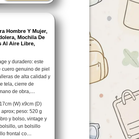
ra Hombre Y Mujer,
olera, Mochila De
 Al Aire Libre,
age y duradero: este
 cuero genuino de piel
lleras de alta calidad y
e tela, cierre de
e mano de obra,…
 17cm (W) x9cm (D)
 aprox; peso: 520 g
ro y bolso, vintage y
olsillo, un bolsillo
illo frontal co…