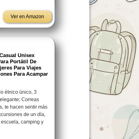
Ver en Amazon
Casual Unisex
ara Portátil De
eres Para Viajes
siones Para Acampar
 étnico único, 3
 elegante; Correas
, te hacen sentir más
xcursiones de un día,
, escuela, camping y