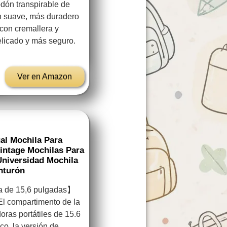
dón transpirable de
ón suave, más duradero
con cremallera y
elicado y más seguro.
Ver en Amazon
al Mochila Para
Vintage Mochilas Para
Universidad Mochila
nturón
 de 15,6 pulgadas】
El compartimento de la
ras portátiles de 15.6
co, la versión de