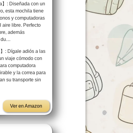
ía】: Diseñada con un
o, esta mochila tiene
éfonos y computadoras
 aire libre. Perfecto
ibre, además
y du…
】: Dígale adiós a las
un viaje cómodo con
para computadora
irable y la correa para
tan su transporte sin
Ver en Amazon