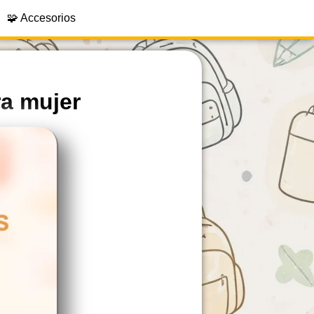
🧩 Accesorios
ra mujer