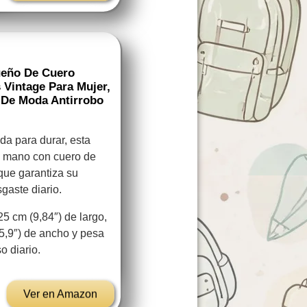
ueño De Cuero
 Vintage Para Mujer,
 De Moda Antirrobo
 para durar, esta
a mano con cuero de
que garantiza su
sgaste diario.
cm (9,84″) de largo,
(5,9″) de ancho y pesa
o diario.
Ver en Amazon