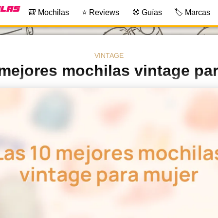
🎒 Mochilas
⭐ Reviews
🧭 Guías
🏷️ Marcas
VINTAGE
mejores mochilas vintage pa