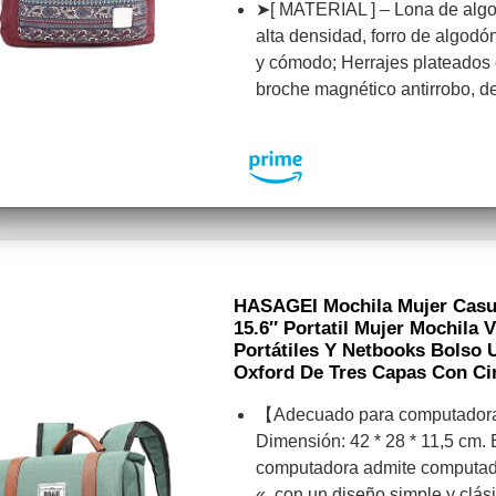
➤[ MATERIAL ] – Lona de algo
alta densidad, forro de algod
y cómodo; Herrajes plateados 
broche magnético antirrobo, d
HASAGEI Mochila Mujer Casu
15.6″ Portatil Mujer Mochila 
Portátiles Y Netbooks Bolso 
Oxford De Tres Capas Con Ci
【Adecuado para computadora
Dimensión: 42 * 28 * 11,5 cm. 
computadora admite computado
«, con un diseño simple y clási