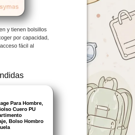
n y tienen bolsillos
coger por capacidad,
acceso fácil al
endidas
tage Para Hombre,
 Bolso Cuero PU
rtimento
iaje, Bolso Hombro
cuela