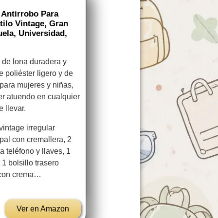
 Antirrobo Para
tilo Vintage, Gran
ela, Universidad,
o de lona duradera y
e poliéster ligero y de
para mujeres y niñas,
r atuendo en cualquier
 llevar.
intage irregular
pal con cremallera, 2
ra teléfono y llaves, 1
 1 bolsillo trasero
es con crema…
Ver en Amazon