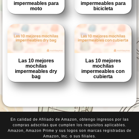
impermeables para
impermeables para
moto
bicicleta
Las 10 mejores
Las 10 mejores
mochilas
mochilas
impermeables dry
impermeables con
bag
cubierta
En calidad de Afiliado de Amazon, obtengo ingresos por las
compras adscritas que cumplen los requisitos aplicables.
Amazon, Amazon Prime y sus logos son marcas registradas de
Amazon, Inc. o sus filiales.