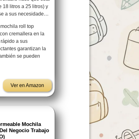
8 litros a 25 litros) y
rse a sus necesidade…
 mochila roll top
con cremallera en la
 rápido a sus
ectantes garantizan la
 también se pueden
Ver en Amazon
ermeable Mochila
 Del Negocio Trabajo
O)