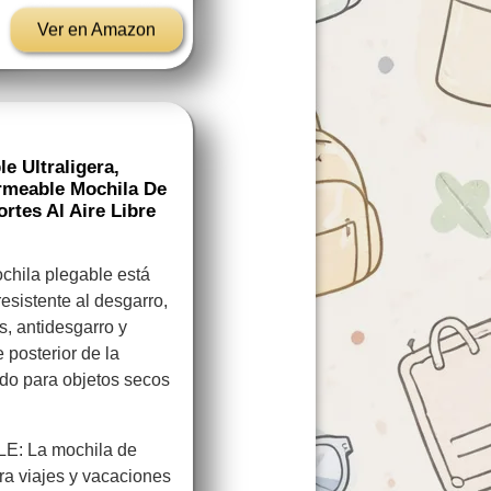
Ver en Amazon
 Ultraligera,
rmeable Mochila De
rtes Al Aire Libre
ochila plegable está
resistente al desgarro,
, antidesgarro y
 posterior de la
ado para objetos secos
 La mochila de
ara viajes y vacaciones