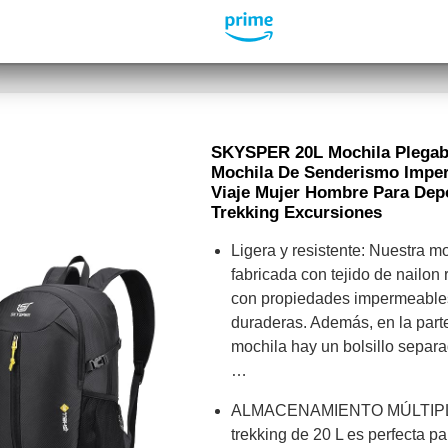
SKYSPER 20L Mochila Plegable
Mochila De Senderismo Impe
Viaje Mujer Hombre Para Depo
Trekking Excursiones
Ligera y resistente: Nuestra m
fabricada con tejido de nailon 
con propiedades impermeables
duraderas. Además, en la parte
mochila hay un bolsillo separ
…
ALMACENAMIENTO MÚLTIPLE:
trekking de 20 L es perfecta p