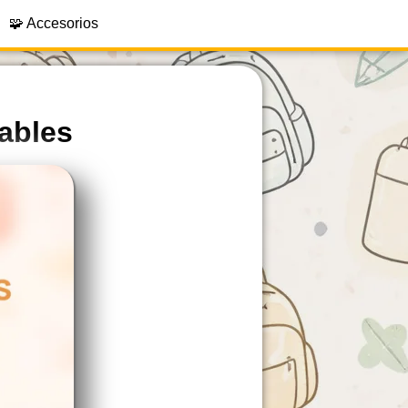
🧩 Accesorios
ables