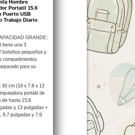
hila Hombre
r Portatil 15.6
on Puerto USB
o Trabajo Diario
CAPACIDAD GRANDE:
l tiene una 3
2 bolsillos pequeños y
los compartimentos
 separado para su
30 cm (18 x 7.8 x 12
mputadora portátil de
s de hasta 15,6
lgadas y 13 pulgadas +
, 9,7 pulgadas y 7,9