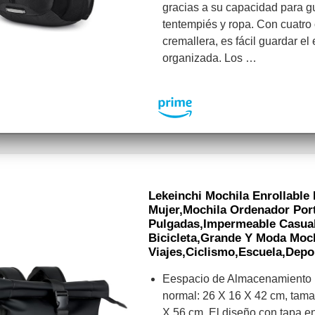
gracias a su capacidad para g
tentempiés y ropa. Con cuatro
cremallera, es fácil guardar el
organizada. Los …
Lekeinchi Mochila Enrollable
Mujer,Mochila Ordenador Port
Pulgadas,Impermeable Casual
Bicicleta,Grande Y Moda Moch
Viajes,Ciclismo,Escuela,Depo
Eespacio de Almacenamiento 
normal: 26 X 16 X 42 cm, tama
X 56 cm. El diseño con tapa e