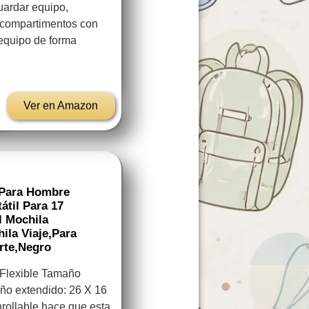
uardar equipo,
 compartimentos con
 equipo de forma
Ver en Amazon
 Para Hombre
átil Para 17
 Mochila
ila Viaje,para
rte,Negro
Flexible Tamaño
ño extendido: 26 X 16
nrollable hace que esta