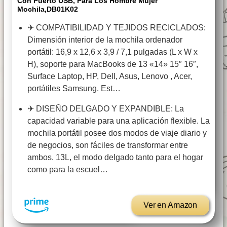
Con Puerto USB, Para Los Hombre Mujer
Mochila,DB01K02
✈ COMPATIBILIDAD Y TEJIDOS RECICLADOS:
Dimensión interior de la mochila ordenador
portátil: 16,9 x 12,6 x 3,9 / 7,1 pulgadas (L x W x
H), soporte para MacBooks de 13 «14» 15″ 16″,
Surface Laptop, HP, Dell, Asus, Lenovo , Acer,
portátiles Samsung. Est…
✈ DISEÑO DELGADO Y EXPANDIBLE: La
capacidad variable para una aplicación flexible. La
mochila portátil posee dos modos de viaje diario y
de negocios, son fáciles de transformar entre
ambos. 13L, el modo delgado tanto para el hogar
como para la escuel…
Ver en Amazon