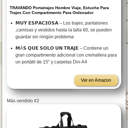
TRAVANDO Portatrajes Hombre Viaje, Estuche Para
Trajes Con Compartimento Para Ordenador
𝗠𝗨𝗬 𝗘𝗦𝗣𝗔𝗖𝗜𝗢𝗦𝗔 – Los trajes, pantalones
,camisas y vestidos hasta la talla 60, se pueden
guardar sin ningún problema
𝗠Á𝗦 𝗤𝗨𝗘 𝗦𝗢𝗟𝗢 𝗨𝗡 𝗧𝗥𝗔𝗝𝗘 – Contiene un
gran compartimento adicional con cremallera para
un portátil de 15″ y carpetas Din-A4
Ver en Amazon
Más vendido #2