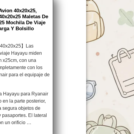
Avion 40x20x25,
 40x20x25 Maletas De
25 Mochila De Viaje
rga Y Bolsillo
n 40x20x25】Las
 viaje Hayayu miden
 x25cm, con una
mpletamente con los
nair para el equipaje de
a Hayayu para Ryanair
 en la parte posterior,
 segura objetos de
 pasaportes. El lateral
n un orificio …