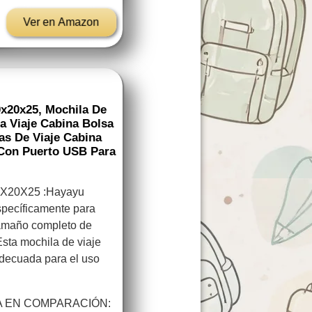
Ver en Amazon
0x20x25, Mochila De
a Viaje Cabina Bolsa
as De Viaje Cabina
 Con Puerto USB Para
X20X25 :Hayayu
specíficamente para
 tamaño completo de
ta mochila de viaje
adecuada para el uso
A EN COMPARACIÓN: