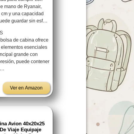
de mano de Ryanair,
0 cm y una capacidad
puede guardar sin esf…
S
lsa de cabina ofrece
 elementos esenciales
incipal grande con
presión, puede contener
di…
Ver en Amazon
na Avion 40x20x25
De Viaje Equipaje