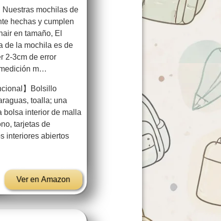
Nuestras mochilas de
nte hechas y cumplen
nair en tamaño, El
 de la mochila es de
 2-3cm de error
e medición m…
cional】Bolsillo
aguas, toalla; una
a bolsa interior de malla
no, tarjetas de
os interiores abiertos
Ver en Amazon