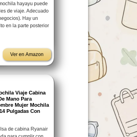
 mochila hayayu puede
les de viaje. Adecuado
 negocios). Hay un
to en la parte posterior
Ver en Amazon
hila Viaje Cabina
 De Mano Para
ombre Mujer Mochila
l 14 Pulgadas Con
olsa de cabina Ryanair
ada para cumplir con