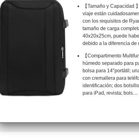
【Tamaño y Capacidad 】
viaje están cuidadosame
con los requisitos de Rya
tamaño de carga completa
40x20x25cm, puede haber
debido a la diferencia d
【Compartimento Multifun
húmedo separado para par
bolsa para 14″portátil; un
con cremallera para teléfo
identificación; dos bolsill
para iPad, revista; bols…