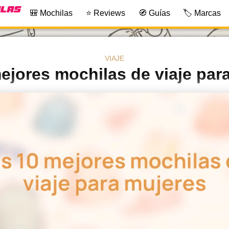
🎒 Mochilas
⭐ Reviews
🧭 Guías
🏷️ Marcas
VIAJE
ejores mochilas de viaje par