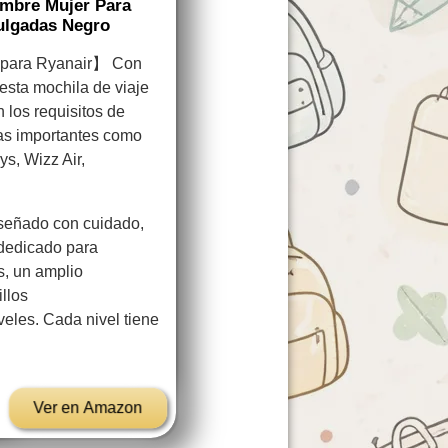
mbre Mujer Para
ulgadas Negro
 para Ryanair】 Con
sta mochila de viaje
 los requisitos de
as importantes como
ys, Wizz Air,
señado con cuidado,
dedicado para
s, un amplio
llos
veles. Cada nivel tiene
Ver en Amazon