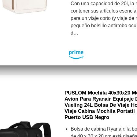
Con una capacidad de 20l, la
contener sus artículos esencia
para un viaje corto (y viaje de
pequeño bolsillo antirrobo ocul
d…
PUSLOM Mochila 40x30x20 Moc
Avion Para Ryanair Equipaje
Vueling 24L Bolsa De Viaje H
Viaje Cabina Mochila Portati
Puerto USB Negro
Bolsa de cabina Ryanair: la b
de 40 x 30 x 20 cm está diseñ