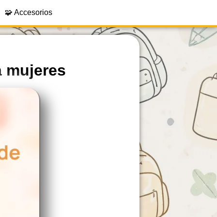
🧩 Accesorios
a mujeres